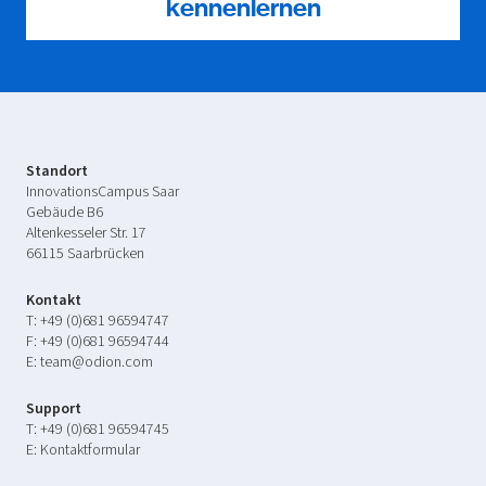
kennenlernen
Standort
InnovationsCampus Saar
Gebäude B6
Altenkesseler Str. 17
66115 Saarbrücken
Kontakt
T:
+49 (0)681 96594747
F:
+49 (0)681 96594744
E:
team@odion.com
Support
T:
+49 (0)681 96594745
E:
Kontaktformular